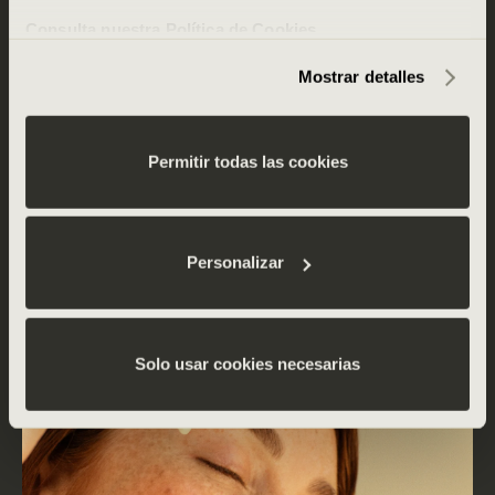
Consulta nuestra Política de Cookies
Holistic Diary
Mostrar detalles
Consciencia
Permitir todas las cookies
Recontecta contigo misma con The
Great Fusion
Personalizar
Lee más
Solo usar cookies necesarias